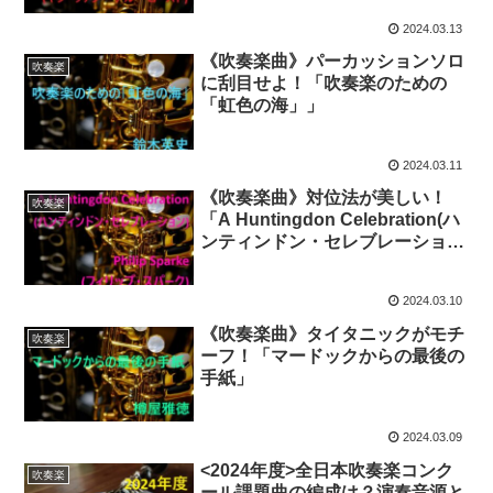
2024.03.13
《吹奏楽曲》パーカッションソロ
吹奏楽
に刮目せよ！「吹奏楽のための
「虹色の海」」
2024.03.11
《吹奏楽曲》対位法が美しい！
吹奏楽
「A Huntingdon Celebration(ハ
ンティンドン・セレブレーショ
ン)」
2024.03.10
《吹奏楽曲》タイタニックがモチ
吹奏楽
ーフ！「マードックからの最後の
手紙」
2024.03.09
<2024年度>全日本吹奏楽コンク
吹奏楽
ール課題曲の編成は？演奏音源と